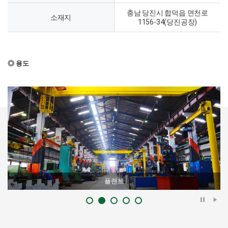
충남 당진시 합덕읍 면천로
소재지
1156-34(당진공장)
◎ 용도
플랜트